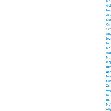
Μα
Φε
Ιαν
Δεκ
Νο
Οκ
Σε
Αυ
Ιου
Ιου
Μα
Απρ
Μα
Φε
Ιαν
Δεκ
Νο
Οκ
Σε
Αυ
Ιου
Ιου
Μα
Απρ