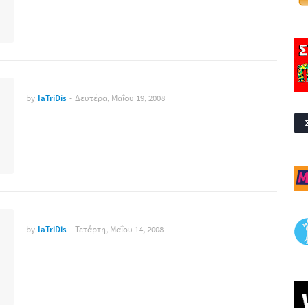
by
IaTriDis
-
Δευτέρα, Μαΐου 19, 2008
by
IaTriDis
-
Τετάρτη, Μαΐου 14, 2008