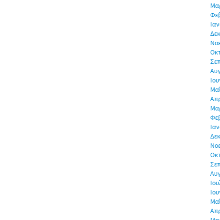
Μα
Φε
Ιαν
Δεκ
Νο
Οκ
Σε
Αυ
Ιου
Μα
Απρ
Μα
Φε
Ιαν
Δεκ
Νο
Οκ
Σε
Αυ
Ιου
Ιου
Μα
Απρ