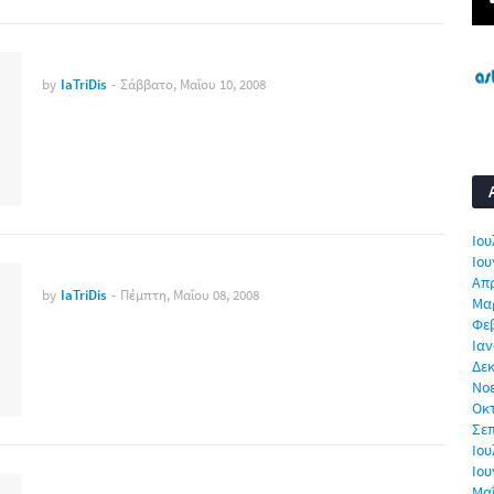
by
IaTriDis
-
Σάββατο, Μαΐου 10, 2008
Ιου
Ιου
Απρ
by
IaTriDis
-
Πέμπτη, Μαΐου 08, 2008
Μα
Φε
Ιαν
Δεκ
Νο
Οκ
Σε
Ιου
Ιου
Μα