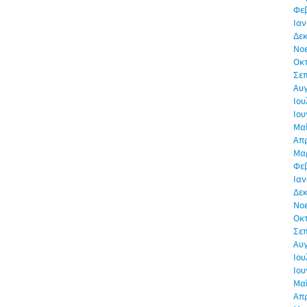
Φε
Ιαν
Δεκ
Νο
Οκ
Σε
Αυ
Ιου
Ιου
Μα
Απρ
Μα
Φε
Ιαν
Δεκ
Νο
Οκ
Σε
Αυ
Ιου
Ιου
Μα
Απρ