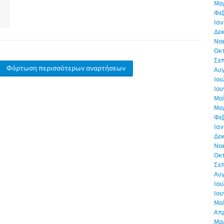
Μα
Φε
Ιαν
Δεκ
Νο
Οκ
Σε
Φόρτωση περισσότερων αναρτήσεων
Αυ
Ιου
Ιου
Μα
Μα
Φε
Ιαν
Δεκ
Νο
Οκ
Σε
Αυ
Ιου
Ιου
Μα
Απρ
Μα