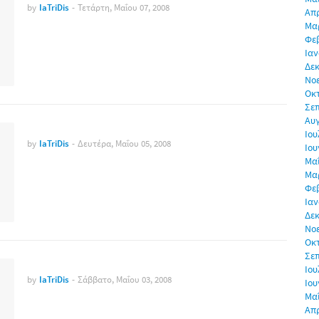
by
IaTriDis
-
Τετάρτη, Μαΐου 07, 2008
Απρ
Μα
Φε
Ιαν
Δεκ
Νο
Οκ
Σε
Αυ
Ιου
by
IaTriDis
-
Δευτέρα, Μαΐου 05, 2008
Ιου
Μα
Μα
Φε
Ιαν
Δεκ
Νο
Οκ
Σε
Ιου
by
IaTriDis
-
Σάββατο, Μαΐου 03, 2008
Ιου
Μα
Απρ