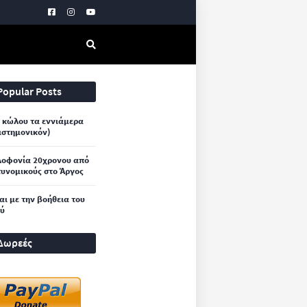
Popular Posts
 κώλου τα εννιάμερα
ιστημονικόν)
λοφονία 20χρονου από
υνομικούς στο Άργος
και με την βοήθεια του
ού
Δωρεές