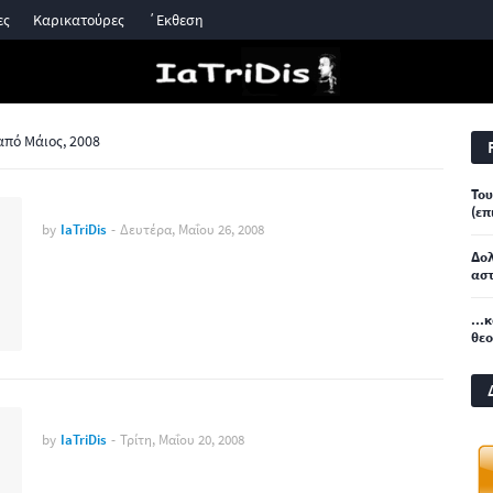
ες
Καρικατούρες
΄Εκθεση
πό Μάιος, 2008
Του
(επ
by
IaTriDis
-
Δευτέρα, Μαΐου 26, 2008
Δο
αστ
...
θε
by
IaTriDis
-
Τρίτη, Μαΐου 20, 2008