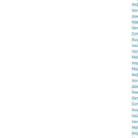
Φε
Ιαν
Δεκ
Νο
Οκ
Σε
Αυ
Ιου
Ιου
Μα
Απρ
Μα
Φε
Ιαν
Δεκ
Νο
Οκ
Σε
Αυ
Ιου
Ιου
Μα
Απρ