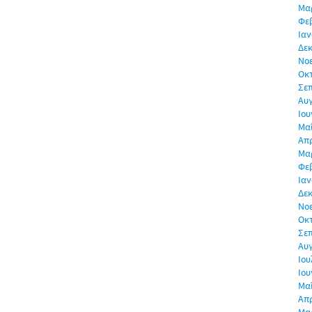
Μα
Φε
Ιαν
Δεκ
Νο
Οκ
Σε
Αυ
Ιου
Μα
Απρ
Μα
Φε
Ιαν
Δεκ
Νο
Οκ
Σε
Αυ
Ιου
Ιου
Μα
Απρ