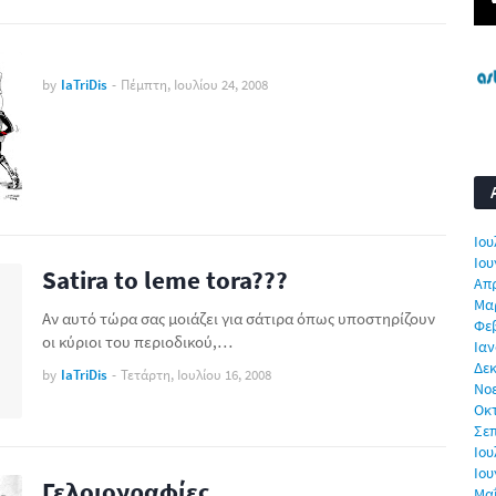
by
IaTriDis
-
Πέμπτη, Ιουλίου 24, 2008
Ιου
Ιου
Satira to leme tora???
Απρ
Μα
Αν αυτό τώρα σας μοιάζει για σάτιρα όπως υποστηρίζουν
Φε
οι κύριοι του περιοδικού,…
Ιαν
Δεκ
by
IaTriDis
-
Τετάρτη, Ιουλίου 16, 2008
Νο
Οκ
Σε
Ιου
Ιου
Γελοιογραφίες
Μα