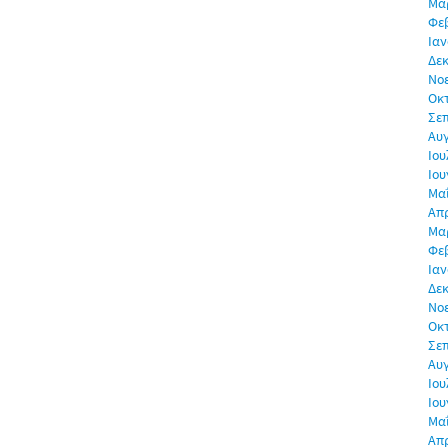
Μα
Φε
Ιαν
Δεκ
Νο
Οκ
Σε
Αυ
Ιου
Ιου
Μα
Απρ
Μα
Φε
Ιαν
Δεκ
Νο
Οκ
Σε
Αυ
Ιου
Ιου
Μα
Απρ