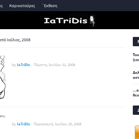
ες
Καρικατούρες
΄Εκθεση
ό Ιούλιος, 2008
Του
(επ
by
IaTriDis
-
Πέμπτη, Ιουλίου 31, 2008
Δο
αστ
...
θε
by
IaTriDis
-
Παρασκευή, Ιουλίου 25, 2008