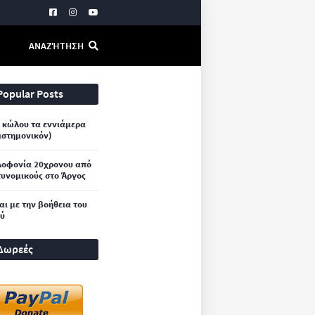
ΑΝΑΖΉΤΗΣΗ
Popular Posts
 κώλου τα εννιάμερα
ιστημονικόν)
λοφονία 20χρονου από
υνομικούς στο Άργος
και με την βοήθεια του
ού
Δωρεές