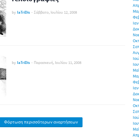
Απρ
Μα
by
IaTriDis
-
Σάββατο, Ιουλίου 12, 2008
Φε
Ιαν
Δεκ
Νο
Οκ
Σε
Αυ
Ιου
by
IaTriDis
-
Παρασκευή, Ιουλίου 11, 2008
Ιου
Μα
Μα
Φε
Ιαν
Δεκ
Νο
Οκ
Σε
Ιου
Φόρτωση περισσότερων αναρτήσεων
Ιου
Μα
Απρ