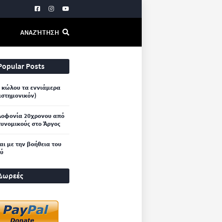
ΑΝΑΖΉΤΗΣΗ
Popular Posts
 κώλου τα εννιάμερα
ιστημονικόν)
λοφονία 20χρονου από
υνομικούς στο Άργος
και με την βοήθεια του
ού
Δωρεές