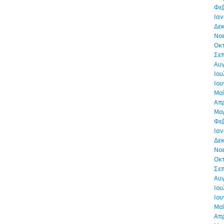
Φε
Ιαν
Δεκ
Νο
Οκ
Σε
Αυ
Ιου
Ιου
Μα
Απρ
Μα
Φε
Ιαν
Δεκ
Νο
Οκ
Σε
Αυ
Ιου
Ιου
Μα
Απρ