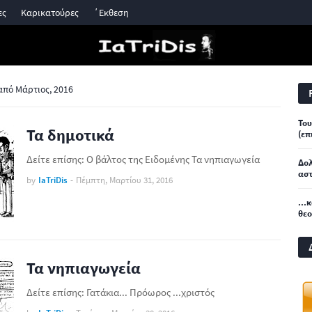
ες
Καρικατούρες
΄Εκθεση
πό Μάρτιος, 2016
Του
Τα δημοτικά
(επ
Δείτε επίσης: Ο βάλτος της Ειδομένης Τα νηπιαγωγεία
Δο
αστ
by
IaTriDis
-
Πέμπτη, Μαρτίου 31, 2016
...
θε
Τα νηπιαγωγεία
Δείτε επίσης: Γατάκια... Πρόωρος ...χριστός