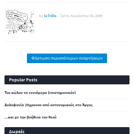
by
IaTriDis
-
Τρίτη, Αυγούστου 04, 2009
Φόρτωση περισσότερων αναρτήσεων
Popular Posts
Του κώλου τα εννιάμερα (επιστημονικόν)
Δολοφονία 20χρονου από αστυνομικούς στο Άργος
...και με την βοήθεια του θεού
Δωρεές