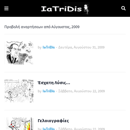
Προβολή αναρτήσεων από Αύγουστος, 2009
by
IaTriDis
-
Δευτέρα, Αυγούστου 31, 2009
Έσχατη Λύσις...
by
IaTriDis
-
Σάββατο, Αυγούστου 22, 2009
Γελοιογραφίες
by
IaTriDis
-
Σάββατο, Αυγούστου 22, 2009