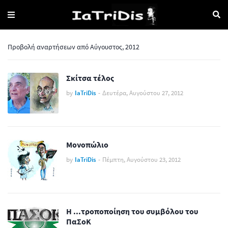
Προβολή αναρτήσεων από Αύγουστος, 2012
Σκίτσα τέλος
by
IaTriDis
-
Δευτέρα, Αυγούστου 27, 2012
Μονοπώλιο
by
IaTriDis
-
Πέμπτη, Αυγούστου 23, 2012
Η ...τροποποίηση του συμβόλου του
ΠαΣοΚ