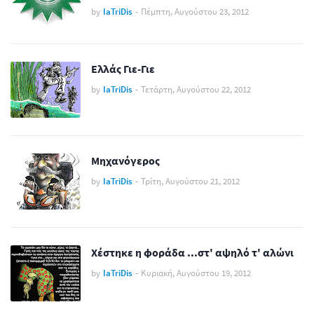
by
IaTriDis
-
Πέμπτη, Αυγούστου 23, 2012
Ελλάς Γιε-Γιε
by
IaTriDis
-
Τετάρτη, Αυγούστου 22, 2012
Μηχανόγερος
by
IaTriDis
-
Τρίτη, Αυγούστου 21, 2012
Χέστηκε η φοράδα ...στ' αψηλό τ' αλώνι
by
IaTriDis
-
Κυριακή, Αυγούστου 19, 2012