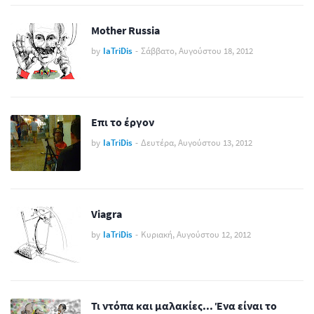
Mother Russia
by
IaTriDis
-
Σάββατο, Αυγούστου 18, 2012
Επι το έργον
by
IaTriDis
-
Δευτέρα, Αυγούστου 13, 2012
Viagra
by
IaTriDis
-
Κυριακή, Αυγούστου 12, 2012
Τι ντόπα και μαλακίες... Ένα είναι το