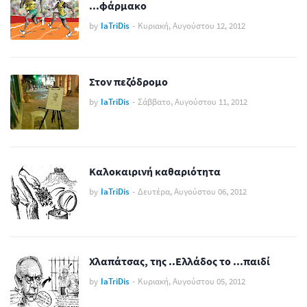
...φάρμακο
by
IaTriDis
-
Κυριακή, Αυγούστου 12, 2012
Στον πεζόδρομο
by
IaTriDis
-
Σάββατο, Αυγούστου 11, 2012
Καλοκαιρινή καθαριότητα
by
IaTriDis
-
Δευτέρα, Αυγούστου 06, 2012
Χλαπάτσας, της ..Ελλάδος το ...παιδί
by
IaTriDis
-
Κυριακή, Αυγούστου 05, 2012