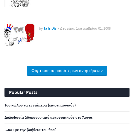
by
IaTriDis
-
Δευτέρα, Σεπτεμβρίου 01, 2008
Φόρτωση περισσότερων αναρτήσεων
Popular Posts
Του κώλου τα εννιάμερα (επιστημονικόν)
Δολοφονία 20χρονου από αστυνομικούς στο Άργος
...και με την βοήθεια του θεού