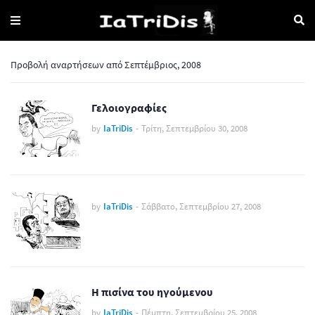
Προβολή αναρτήσεων από Σεπτέμβριος, 2008
Γελοιογραφίες
by
IaTriDis
-
Τρίτη, Σεπτεμβρίου 30, 2008
by
IaTriDis
-
Σάββατο, Σεπτεμβρίου 27, 2008
Η πισίνα του ηγούμενου
by
IaTriDis
-
Πέμπτη, Σεπτεμβρίου 25, 2008