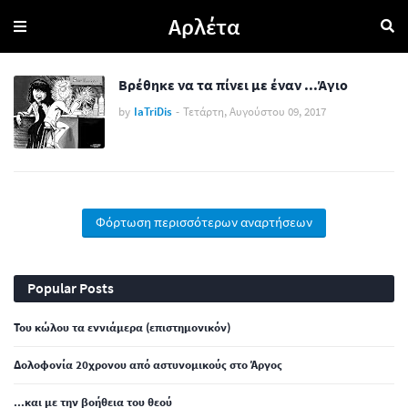
Αρλέτα
Βρέθηκε να τα πίνει με έναν ...Άγιο
by
IaTriDis
-
Τετάρτη, Αυγούστου 09, 2017
Φόρτωση περισσότερων αναρτήσεων
Popular Posts
Του κώλου τα εννιάμερα (επιστημονικόν)
Δολοφονία 20χρονου από αστυνομικούς στο Άργος
...και με την βοήθεια του θεού