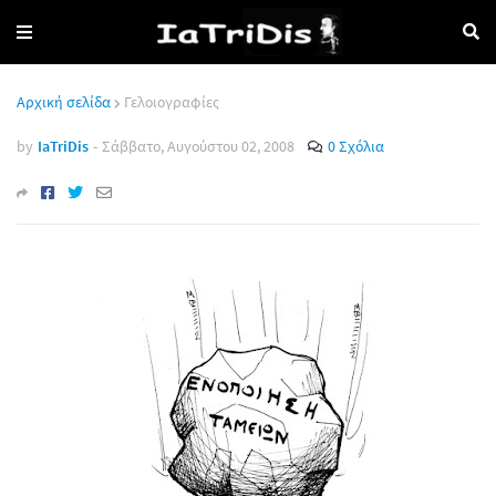
Αρχική σελίδα
Γελοιογραφίες
by
IaTriDis
-
Σάββατο, Αυγούστου 02, 2008
0 Σχόλια