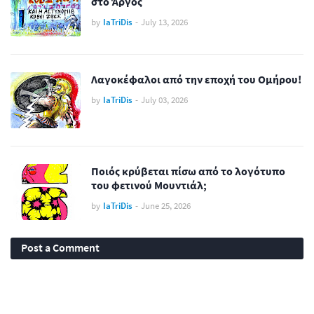
στο Άργος
by
IaTriDis
-
July 13, 2026
Λαγοκέφαλοι από την εποχή του Ομήρου!
by
IaTriDis
-
July 03, 2026
Ποιός κρύβεται πίσω από το λογότυπο
του φετινού Μουντιάλ;
by
IaTriDis
-
June 25, 2026
Post a Comment