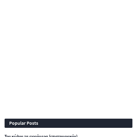
Popular Posts
Του κώλου τα εννιάμερα (επιστημονικόν)