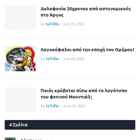
Δολοφονία 20χρονου από αστυνομικούς
στο Άργος
by
IaTriDis
-
July 13, 2026
Λαγοκέφαλοι από την εποχή του Ομήρου!
by
IaTriDis
-
July 03, 2026
Ποιός κρύβεται πίσω από το λογότυπο
του φετινού Μουντιάλ;
by
IaTriDis
-
June 25, 2026
4 Σχόλια