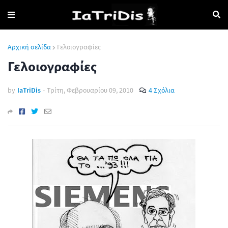
Αρχική σελίδα
Γελοιογραφίες
Γελοιογραφίες
by
IaTriDis
-
Τρίτη, Φεβρουαρίου 09, 2010
4 Σχόλια