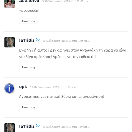
Δέσποινα
9 Φεβρουαρίου 2010 στις 11:31 μ.μ.
γρουσούζη!
Απάντηση
IaTriDis
10 Φεβρουαρίου 2010 στις 12:57 μ.μ.
Εγώ???? ή αυτός? Δεν αφήνει στον Αντωνάκη τη χαρά να είναι
για λίγο πρόεδρος! Αμέσως να τον εκθέσει!!!
Απάντηση
opk
11 Φεβρουαρίου 2010 στις 3:25 π.μ.
Aγριεύτηκα νυχτιάτικα! Ξόρκι και επανεκκίνηση!
Απάντηση
IaTriDis
11 Φεβρουαρίου 2010 στις 11:49 π.μ.