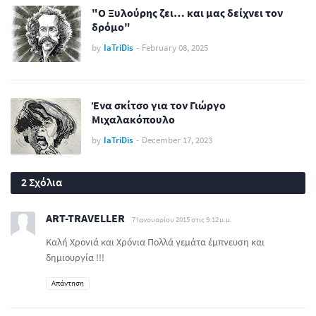
"Ο Ξυλούρης ζει… και μας δείχνει τον
δρόμο"
by
IaTriDis
-
February 08, 2025
Ένα σκίτσο για τον Γιώργο
Μιχαλακόπουλο
by
IaTriDis
-
December 17, 2023
2 Σχόλια
ART-TRAVELLER
7 Ιανουαρίου 2015 στις 9:12 μ.μ.
Kαλή Χρονιά και Χρόνια Πολλά γεμάτα έμπνευση και
δημιουργία !!!
Απάντηση