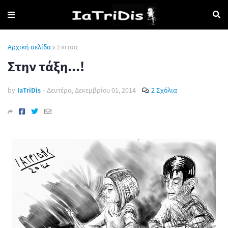
Αρχική σελίδα
Σκιτσα
Στην τάξη...!
by
IaTriDis
-
Δευτέρα, Δεκεμβρίου 01, 2014
2 Σχόλια