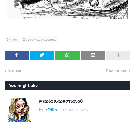
Σκιτσα
Σκίτσα-καρικατούρες
Νεότερη
Παλαιότερη
You might like
Μαρία Καρυστιανού
by
IaTriDis
-
January 21, 2026