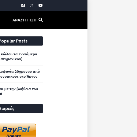
ΑΝΑΖΉΤΗΣΗ
Popular Posts
 κώλου τα εννιάμερα
ιστημονικόν)
λοφονία 20χρονου από
υνομικούς στο Άργος
και με την βοήθεια του
ού
Δωρεές