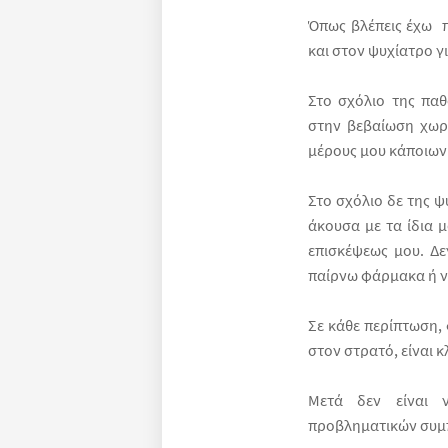
Όπως βλέπεις έχω π
και στον ψυχίατρο γ
Στο σχόλιο της πα
στην βεβαίωση χωρί
μέρους μου κάποιων
Στο σχόλιο δε της 
άκουσα με τα ίδια 
επισκέψεως μου. Δ
παίρνω φάρμακα ή ν
Σε κάθε περίπτωση,
στον στρατό, είναι 
Μετά δεν είναι ν
προβληματικών συμπ