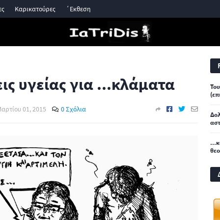
ες
Καρικατούρες
΄Εκθεση
ς υγείας για ...κλάματα
Του
(επ
αρτίου 01, 2015
0 Σχόλια
Δο
αστ
...
θε