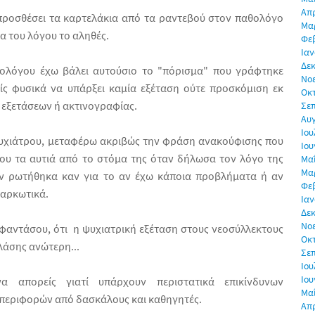
Απρ
ροσθέσει τα καρτελάκια από τα ραντεβού στον παθολόγο
Μα
ια του λόγου το αληθές.
Φε
Ιαν
Δεκ
θολόγου έχω βάλει αυτούσιο το "πόρισμα" που γράφτηκε
Νο
ς φυσικά να υπάρξει καμία εξέταση ούτε προσκόμιση εκ
Οκ
 εξετάσεων ή ακτινογραφίας.
Σε
Αυ
Ιου
ψυχιάτρου, μεταφέρω ακριβώς την φράση ανακούφισης που
Ιου
μου τα αυτιά από το στόμα της όταν δήλωσα τον λόγο της
Μα
Μα
εν ρωτήθηκα καν για το αν έχω κάποια προβλήματα ή αν
Φε
αρκωτικά.
Ιαν
Δεκ
Νο
 φαντάσου, ότι η ψυχιατρική εξέταση στους νεοσύλλεκτους
Οκ
κλάσης ανώτερη...
Σε
Ιου
Ιου
α απορείς γιατί υπάρχουν περιστατικά επικίνδυνων
Μα
εριφορών από δασκάλους και καθηγητές.
Απρ