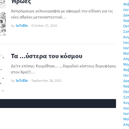
Ήρωες
Φε
Ιαν
Ασπρόμαυρη γελοιογραφία με αφορμή την είδηση για τις
Δεκ
νέες αθρόες μεταναστευτικέ…
Νο
by
IaTriDis
-
October 27, 2015
Οκ
Σε
Αυ
Ιου
Ιου
Μα
Τα ...ύστερα του κόσμου
Απρ
Μα
Δείτε επίσης: Κοιμήθηκε... ...Χαμηλού κόστους δορυφόρος
Φε
στον Άρη!!!…
Ιαν
by
IaTriDis
-
September 28, 2015
Δεκ
Νο
Οκ
Σε
Αυ
Ιου
Ιου
Μα
Απρ