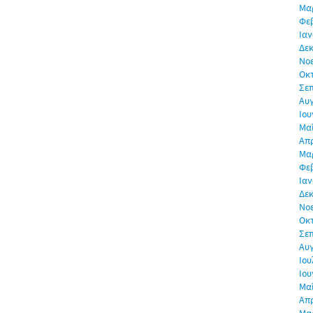
Μα
Φε
Ιαν
Δεκ
Νο
Οκ
Σε
Αυ
Ιου
Μα
Απρ
Μα
Φε
Ιαν
Δεκ
Νο
Οκ
Σε
Αυ
Ιου
Ιου
Μα
Απρ