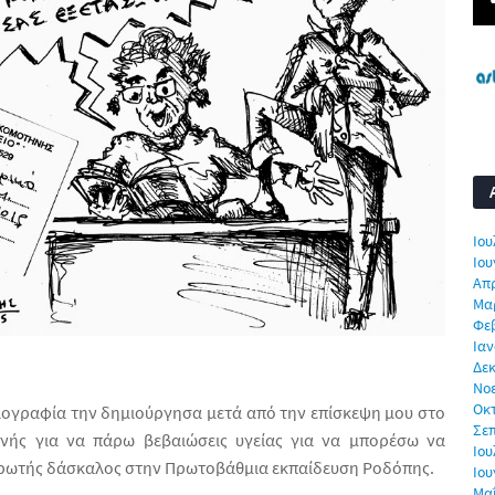
Ιου
Ιου
Απρ
Μα
Φε
Ιαν
Δεκ
Νο
Οκ
ογραφία την δημιούργησα μετά από την επίσκεψη μου στο
Σε
νής για να πάρω βεβαιώσεις υγείας για να μπορέσω να
Ιου
ρωτής δάσκαλος στην Πρωτοβάθμια εκπαίδευση Ροδόπης.
Ιου
Μα