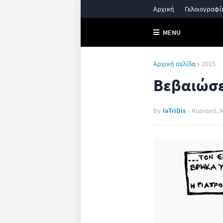
Αρχική
Γελοιογραφί
MENU
Αρχική σελίδα
2015
Βεβαιώσει
by
IaTriDis
-
Κυριακή, Μ