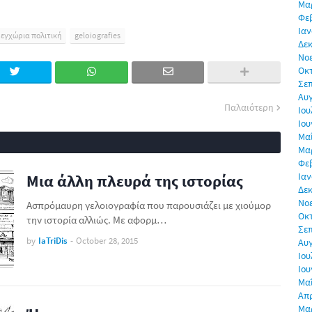
Μα
Φε
Ιαν
εγχώρια πολιτική
geloiografies
Δεκ
Νο
Οκ
Σε
Αυ
Παλαιότερη
Ιου
Ιου
Μα
Μα
Φε
Ιαν
Μια άλλη πλευρά της ιστορίας
Δεκ
Νο
Ασπρόμαυρη γελοιογραφία που παρουσιάζει με χιούμορ
Οκ
την ιστορία αλλιώς. Με αφορμ…
Σε
by
IaTriDis
-
October 28, 2015
Αυ
Ιου
Ιου
Μα
Απρ
Μα