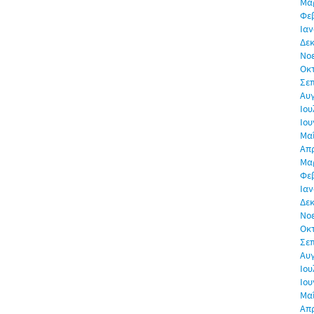
Μα
Φε
Ιαν
Δεκ
Νο
Οκ
Σε
Αυ
Ιου
Ιου
Μα
Απρ
Μα
Φε
Ιαν
Δεκ
Νο
Οκ
Σε
Αυ
Ιου
Ιου
Μα
Απρ