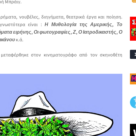
φή Μπράιγ.
ορήματα, νουβέλες, διηγήματα, θεατρικά έργα και ποίηση.
γνωστότερα είναι :
Η Μυθολογία της Αμερικής
,
Το
ματα ειρήνης
,
Οι φωτογραφίες
,
Ζ
,
Ο Ιατροδικαστής
,
Ο
ικάνου
κ.ά.
μεταφέρθηκε στον κινηματογράφο από τον σκηνοθέτη