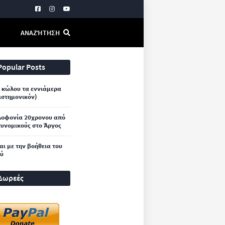
ΑΝΑΖΉΤΗΣΗ
Popular Posts
 κώλου τα εννιάμερα
ιστημονικόν)
λοφονία 20χρονου από
υνομικούς στο Άργος
και με την βοήθεια του
ού
Δωρεές