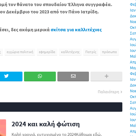
ρμή τον θάνατο του σπουδαίου Έλληνα συγγραφέα.
Φε
Ιαν
ν Δεκέμβριο του 2023 από τον Πάνο Ιατρίδη.
Δεκ
Νο
Οκ
έσει, δες ακό
μη μερικά
σκίτσα για καλλιτέχνες
Σε
Αυ
Ιου
Ιου
ς
εγχώρια πολιτική
εφημερίδα
καλλιτέχνης
Πατρίς
πρόσωπα
Μα
Απρ
Μα
Φε
Ιαν
Δεκ
Νο
Παλαιότερη
Οκ
Σε
Αυ
Ιου
Ιου
2024 και καλή φώτιση
Μα
Απρ
Καλή χρονιά, ευτυχισμένο το 2024Κάθομαι εδώ,