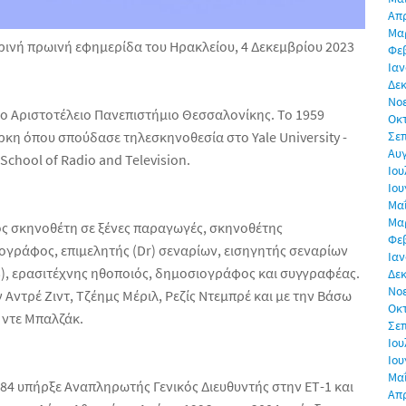
Απρ
Μα
νή πρωινή εφημερίδα του Ηρακλείου, 4 Δεκεμβρίου 2023
Φε
Ιαν
Δεκ
Νο
ο Αριστοτέλειο Πανεπιστήμιο Θεσσαλονίκης. Το 1959
Οκ
ρκη όπου σπούδασε τηλεσκηνοθεσία στο Yale University -
Σε
Αυ
School of Radio and Television.
Ιου
Ιου
Μα
Μα
ς σκηνοθέτη σε ξένες παραγωγές, σκηνοθέτης
Φε
ογράφος, επιμελητής (Dr) σεναρίων, εισηγητής σεναρίων
Ιαν
3), ερασιτέχνης ηθοποιός, δημοσιογράφος και συγγραφέας.
Δεκ
Νο
Αντρέ Ζιντ, Τζέημς Μέριλ, Ρεζίς Ντεμπρέ και με την Βάσω
Οκ
 ντε Μπαλζάκ.
Σε
Ιου
Ιου
Μα
984 υπήρξε Αναπληρωτής Γενικός Διευθυντής στην ΕΤ-1 και
Απρ