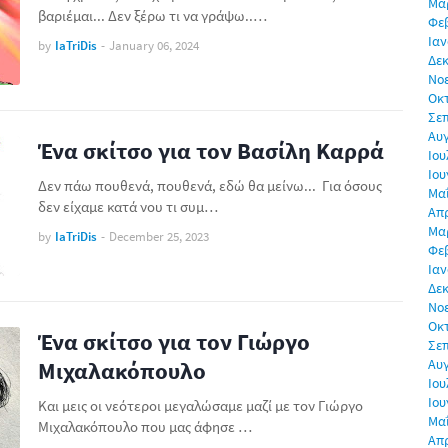
Μα
βαριέμαι... Δεν ξέρω τι να γράψω..…
Φε
Ιαν
by
IaTriDis
-
January 06, 2024
Δεκ
Νο
Οκ
Σε
Αυ
Ένα σκίτσο για τον Βασίλη Καρρά
Ιου
Ιου
Δεν πάω πουθενά, πουθενά, εδώ θα μείνω... Για όσους
Μα
δεν είχαμε κατά νου τι συμ…
Απρ
Μα
by
IaTriDis
-
December 25, 2023
Φε
Ιαν
Δεκ
Νο
Οκ
Ένα σκίτσο για τον Γιώργο
Σε
Αυ
Μιχαλακόπουλο
Ιου
Ιου
Και μεις οι νεότεροι μεγαλώσαμε μαζί με τον Γιώργο
Μα
Μιχαλακόπουλο που μας άφησε …
Απρ