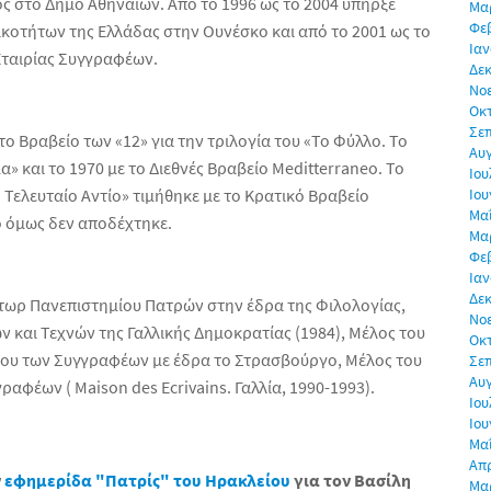
 στο Δήμο Αθηναίων. Από το 1996 ως το 2004 υπήρξε
Μα
Φε
κοτήτων της Ελλάδας στην Ουνέσκο και από το 2001 ως το
Ιαν
Εταιρίας Συγγραφέων.
Δεκ
Νο
Οκ
Σε
το Βραβείο των «12» για την τριλογία του «Το Φύλλο. Το
Αυ
α» και το 1970 με το Διεθνές Βραβείο Meditterraneo. Το
Ιου
ο Τελευταίο Αντίο» τιμήθηκε με το Κρατικό Βραβείο
Ιου
Μα
ο όμως δεν αποδέχτηκε.
Μα
Φε
Ιαν
Δεκ
κτωρ Πανεπιστημίου Πατρών στην έδρα της Φιλολογίας,
Νο
 και Τεχνών της Γαλλικής Δημοκρατίας (1984), Μέλος του
Οκ
ίου των Συγγραφέων με έδρα το Στρασβούργο, Μέλος του
Σε
Αυ
ραφέων ( Maison des Ecrivains. Γαλλία, 1990-1993).
Ιου
Ιου
Μα
Απρ
ν
εφημερίδα "Πατρίς" του Ηρακλείου
για τον Βασίλη
Μα