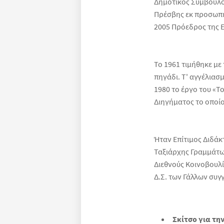
Δημοτικός Σύμβουλος
Πρέσβης εκ προσωπι
2005 Πρόεδρος της 
Το 1961 τιμήθηκε με 
πηγάδι. Τ' αγγέλιασμ
1980 το έργο του «Τ
Διηγήματος το οποί
Ήταν Επίτιμος Διδά
Ταξιάρχης Γραμμάτων
Διεθνούς Κοινοβουλ
Δ.Σ. των Γάλλων συγγ
Σκίτσο για τη