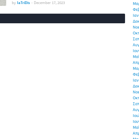
by
IaTriDis
-
December 17, 2023
Μα
Φε
Ιαν
Δεκ
Νο
Οκ
Σε
Αυ
Ιου
Μα
Απρ
Μα
Φε
Ιαν
Δεκ
Νο
Οκ
Σε
Αυ
Ιου
Ιου
Μα
Απρ