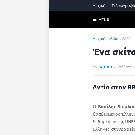
Αρχική
Γελοιογραφί
MENU
Αρχική σελίδα
2023
Ένα σκίτσ
by
IaTriDis
-
Σάββατο, 
Αντίο στον Β
Ο
Βασίλης Βασιλικ
βραβευμένος Έλληνα
δεδομένων της UNES
Έλληνες συγγραφείς