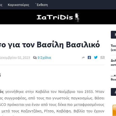
ες
Καρικατούρες
΄Εκθεση
ο για τον Βασίλη Βασιλικό
Του
(επ
Δεκεμβρίου 02, 2023
0 Σχόλια
Δο
αστ
Β
...
θε
ός
γεννήθηκε στην Καβάλα τον Νοέμβριο του 1933. Ήταν
ς συγγραφέας, από τους πιο γνωστούς παγκοσμίως. Βάσει
CO πρόκειται για έναν από τους δέκα πιο μεταφρασμένους
 μετά τους Καζαντζάκη, Ρίτσο, Καβάφη. Βιβλία του έχουν