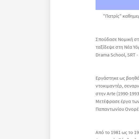
"Πατρίς" καθημερι
Σπούδασε Νομική στ
ταξίδεψε στη Νέα Υό
Drama School, SRT - 
Εργάστηκε ως βοηθό
ντοκιμαντέρ, σεναρι
στην Arte (1990-199
Μετέφρασε έργα των 
Παπαντωνίου Ονορέ
Από το 1981 ως το 1