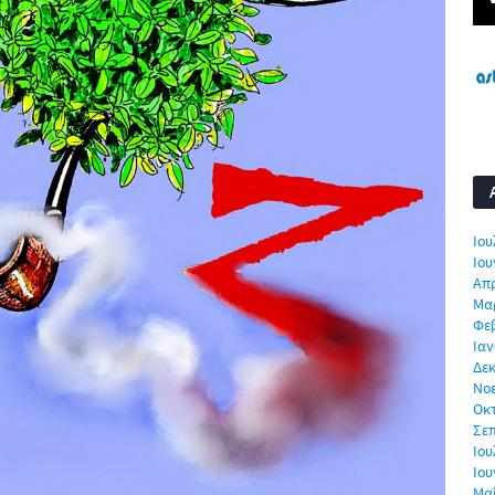
Ιου
Ιου
Απρ
Μα
Φε
Ιαν
Δεκ
Νο
Οκ
Σε
Ιου
Ιου
Μα