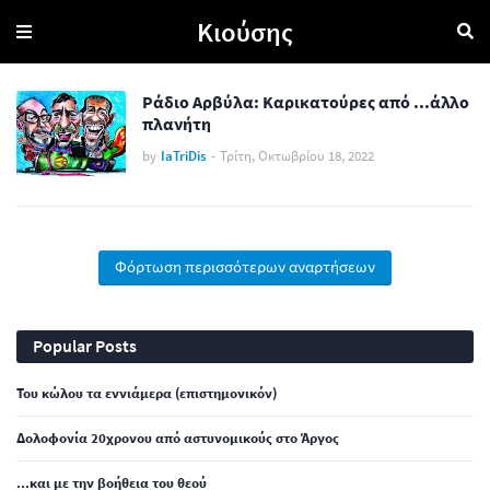
Κιούσης
Ράδιο Αρβύλα: Καρικατούρες από ...άλλο
πλανήτη
by
IaTriDis
-
Τρίτη, Οκτωβρίου 18, 2022
Φόρτωση περισσότερων αναρτήσεων
Popular Posts
Του κώλου τα εννιάμερα (επιστημονικόν)
Δολοφονία 20χρονου από αστυνομικούς στο Άργος
...και με την βοήθεια του θεού