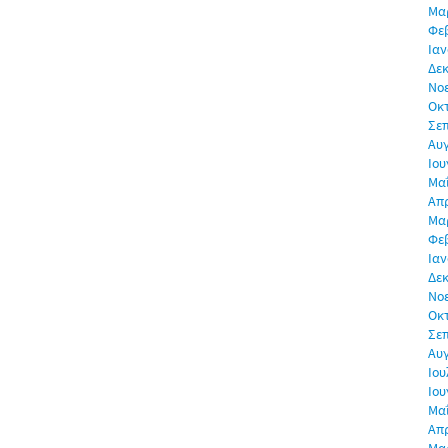
Μα
Φε
Ιαν
Δεκ
Νο
Οκ
Σε
Αυ
Ιου
Μα
Απρ
Μα
Φε
Ιαν
Δεκ
Νο
Οκ
Σε
Αυ
Ιου
Ιου
Μα
Απρ