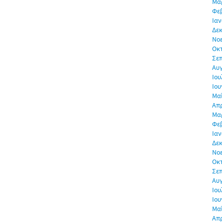
Μα
Φε
Ιαν
Δεκ
Νο
Οκ
Σε
Αυ
Ιου
Ιου
Μα
Απρ
Μα
Φε
Ιαν
Δεκ
Νο
Οκ
Σε
Αυ
Ιου
Ιου
Μα
Απρ