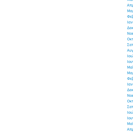
Απρ
Μα
Φε
Ιαν
Δεκ
Νο
Οκ
Σε
Αυ
Ιου
Ιου
Μα
Μα
Φε
Ιαν
Δεκ
Νο
Οκ
Σε
Ιου
Ιου
Μα
Απρ