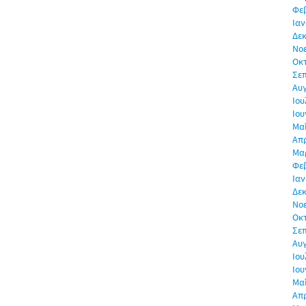
Φε
Ιαν
Δεκ
Νο
Οκ
Σε
Αυ
Ιου
Ιου
Μα
Απρ
Μα
Φε
Ιαν
Δεκ
Νο
Οκ
Σε
Αυ
Ιου
Ιου
Μα
Απρ