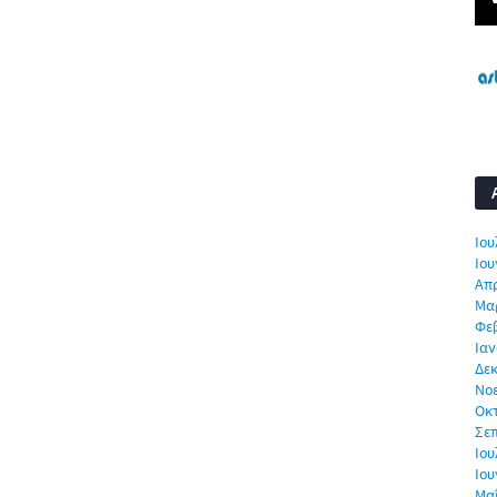
Ιου
Ιου
Απρ
Μα
Φε
Ιαν
Δεκ
Νο
Οκ
Σε
Ιου
Ιου
Μα