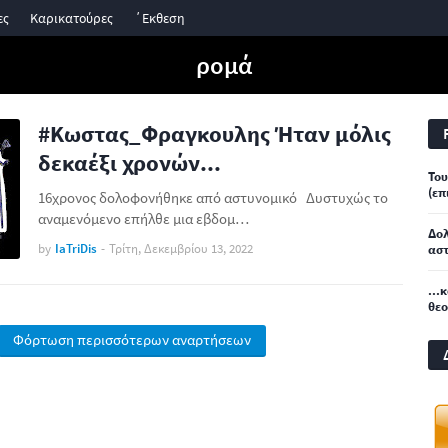
ες
Καρικατούρες
΄Εκθεση
ρομά
#Κωστας_Φραγκουλης Ήταν μόλις
δεκαέξι χρονών...
Του
(επ
16χρονος δολοφονήθηκε από αστυνομικό Δυστυχώς το
αναμενόμενο επήλθε μια εβδομ…
Δο
by
IaTriDis
-
Τρίτη, Δεκεμβρίου 13, 2022
αστ
...
θε
Φόρτωση περισσότερων αναρτήσεων