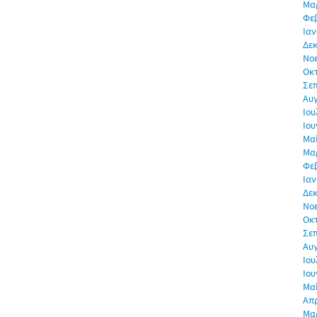
Μα
Φε
Ιαν
Δεκ
Νο
Οκ
Σε
Αυ
Ιου
Ιου
Μα
Μα
Φε
Ιαν
Δεκ
Νο
Οκ
Σε
Αυ
Ιου
Ιου
Μα
Απρ
Μα