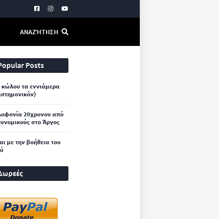
ΑΝΑΖΉΤΗΣΗ
Popular Posts
 κώλου τα εννιάμερα
ιστημονικόν)
λοφονία 20χρονου από
υνομικούς στο Άργος
και με την βοήθεια του
ού
Δωρεές