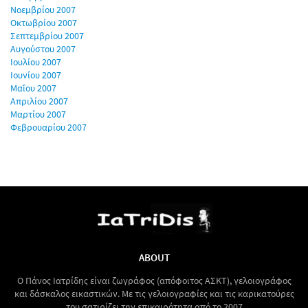
Νοεμβρίου 2007
Οκτωβρίου 2007
Σεπτεμβρίου 2007
Αυγούστου 2007
Ιουλίου 2007
Ιουνίου 2007
Μαΐου 2007
Απριλίου 2007
Μαρτίου 2007
Φεβρουαρίου 2007
ABOUT
Ο Πάνος Ιατρίδης είναι ζωγράφος (απόφοιτος ΑΣΚΤ), γελοιογράφος
και δάσκαλος εικαστικών. Με τις γελοιογραφίες και τις καρικατούρες
του σατιρίζει την επικαιρότητα από το 2007