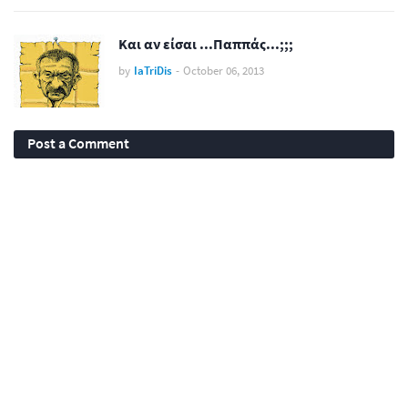
Και αν είσαι ...Παππάς...;;;
by
IaTriDis
-
October 06, 2013
Post a Comment