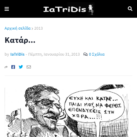
Αρχική σελίδα
2013
Κατάρ...
by
IaTriDis
-
Πέμπτη, Ιανουαρίου 31, 2013
0 Σχόλια