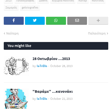
2013
Γελοιογραφίες
Διεθνή
εγχώρια πολιτική
Κατάρ
πολιτικός
Σαμαράς
geloiografies
Νεότερη
Παλαιότερη
You might like
28 Οκτωβρίου ...2013
by
IaTriDis
-
October 28, 2013
"Βαράμε" ...κανονάκι
by
IaTriDis
-
October 21, 2013