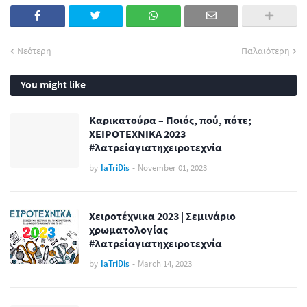
Νεότερη
Παλαιότερη
You might like
Καρικατούρα – Ποιός, πού, πότε;
ΧΕΙΡΟΤΕΧΝΙΚΑ 2023
#λατρείαγιατηχειροτεχνία
by
IaTriDis
-
November 01, 2023
Χειροτέχνικα 2023 | Σεμινάριο
χρωματολογίας
#λατρείαγιατηχειροτεχνία
by
IaTriDis
-
March 14, 2023