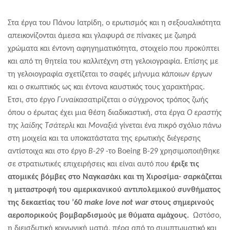
Στα έργα του
Πάνο
υ Ιατρίδη, ο ερωτισμός και η σεξουαλικότητα
απεικονίζονται άμεσα και γλαφυρά σε πίνακες με ζωηρά
χρώματα και έντονη αφηγηματικότητα, στοιχείο που προκύπτει
και από τη θητεία του καλλιτέχνη στη γελοιογραφία. Επίσης με
τη γελοιογραφία σχετίζεται το σαφές μήνυμα κάποιων έργων
και ο σκωπτικός ως και έντονα καυστικός τους χαρακτήρας.
Έτσι, στο έργο
Γυναίκα
σατιρίζεται ο σύγχρονος τρόπος ζωής
όπου ο έρωτας έχει μια θέση διαδικαστική, στα έργα
Ο εραστής
της λαίδης Τσάτερλι
και
Μοναξιά
γίνεται ένα πικρό σχόλιο πάνω
στη μοιχεία και τα υποκατάστατα της ερωτικής διέγερσης
αντίστοιχα και στο έργο
Β-29
-το
Boeing
Β-29 χρησιμοποιήθηκε
σε στρατιωτικές επιχειρήσεις και είναι αυτό που
έριξε τις
ατομικές βόμβες στο Ναγκασάκι και τη Χιροσίμα- σαρκάζεται
η μεταστροφή του αμερικανικού αντιπολεμικού συνθήματος
της δεκαετίας του ’60
make
love
not
war
στους σημερινούς
αεροπορικούς βομβαρδισμούς με θύματα αμάχους.
Ωστόσο,
η διεισδυτική κοινωνική ματιά, πέρα από το συμπτωματικό και