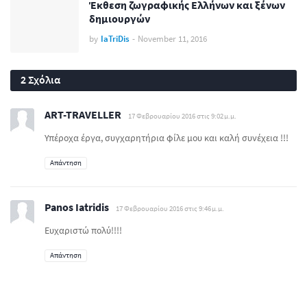
Έκθεση ζωγραφικής Ελλήνων και ξένων
δημιουργών
by
IaTriDis
-
November 11, 2016
2 Σχόλια
ART-TRAVELLER
17 Φεβρουαρίου 2016 στις 9:02 μ.μ.
Υπέροχα έργα, συγχαρητήρια φίλε μου και καλή συνέχεια !!!
Απάντηση
Panos Iatridis
17 Φεβρουαρίου 2016 στις 9:46 μ.μ.
Ευχαριστώ πολύ!!!!
Απάντηση