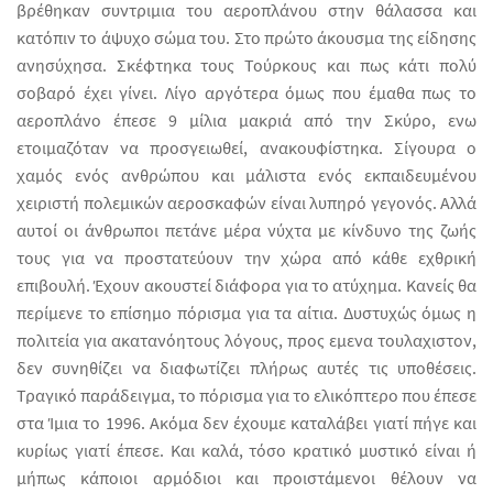
βρέθηκαν συντριμια του αεροπλάνου στην θάλασσα και
κατόπιν το άψυχο σώμα του. Στο πρώτο άκουσμα της είδησης
ανησύχησα. Σκέφτηκα τους Τούρκους και πως κάτι πολύ
σοβαρό έχει γίνει. Λίγο αργότερα όμως που έμαθα πως το
αεροπλάνο έπεσε 9 μίλια μακριά από την Σκύρο, ενω
ετοιμαζόταν να προσγειωθεί, ανακουφίστηκα. Σίγουρα ο
χαμός ενός ανθρώπου και μάλιστα ενός εκπαιδευμένου
χειριστή πολεμικών αεροσκαφών είναι λυπηρό γεγονός. Αλλά
αυτοί οι άνθρωποι πετάνε μέρα νύχτα με κίνδυνο της ζωής
τους για να προστατεύουν την χώρα από κάθε εχθρική
επιβουλή. Έχουν ακουστεί διάφορα για το ατύχημα. Κανείς θα
περίμενε το επίσημο πόρισμα για τα αίτια. Δυστυχώς όμως η
πολιτεία για ακατανόητους λόγους, προς εμενα τουλαχιστον,
δεν συνηθίζει να διαφωτίζει πλήρως αυτές τις υποθέσεις.
Τραγικό παράδειγμα, το πόρισμα για το ελικόπτερο που έπεσε
στα Ίμια το 1996. Ακόμα δεν έχουμε καταλάβει γιατί πήγε και
κυρίως γιατί έπεσε. Και καλά, τόσο κρατικό μυστικό είναι ή
μήπως κάποιοι αρμόδιοι και προιστάμενοι θέλουν να