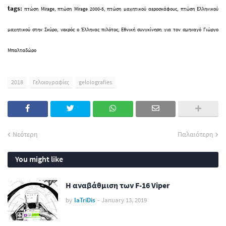
tags:
πτώση Mirage, πτώση Mirage 2000-5,
πτώση μαχητικού αεροσκάφους, πτώση Ελληνικού
μαχητικού στην Σκύρο, νεκρός ο Έλληνας πιλότος, Εθνική συνγκίνηση για τον σμηναγό Γιώργο
Μπαλταδώρο
2018
Γελοιογραφίες
geloiografies
Νεότερη
Παλαιότερη
You might like
Η αναβάθμιση των F-16 Viper
by
IaTriDis
-
January 13, 2019