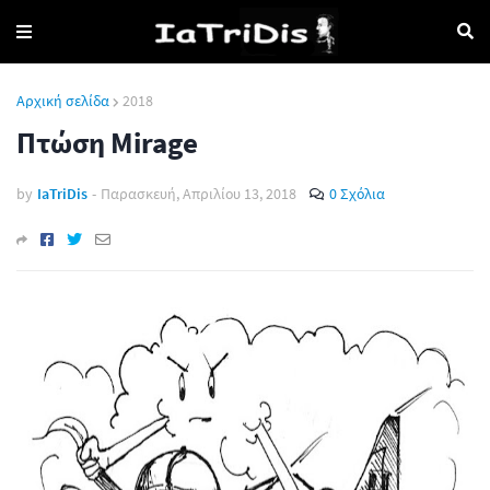
Αρχική σελίδα
2018
Πτώση Mirage
by
IaTriDis
-
Παρασκευή, Απριλίου 13, 2018
0 Σχόλια