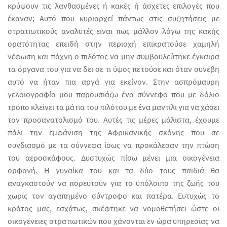
κρύψουν τις λανθασμένες ή κακές ή άσχετες επιλογές που
έκαναν; Αυτό που κυριαρχεί πάντως στις συζητήσεις με
στρατιωτικούς αναλυτές είναι πως μάλλον λόγω της κακής
ορατότητας επειδή στην περιοχή επικρατούσε χαμηλή
νέφωση και πάχνη ο πιλότος να μην συμβουλεύτηκε έγκαιρα
τα όργανα του για να δει σε τι ύψος πετούσε και όταν συνέβη
αυτό να ήταν πια αργά για εκείνον. Στην ασπρόμαυρη
γελοιογραφία μου παρουσιάζω ένα σύννεφο που με δόλιο
τρόπο κλείνει τα μάτια του πιλότου με ένα μαντίλι για να χάσει
τον προσανατολισμό του. Αυτές τις μέρες μάλιστα, έχουμε
πάλι την εμφάνιση της Αφρικανικής σκόνης που σε
συνδιασμό με τα σύννεφα ίσως να προκάλεσαν την πτώση
του αεροσκάφους. Δυστυχώς πίσω μένει μια οικογένεια
ορφανή. Η γυναίκα του και τα δύο τους παιδιά θα
αναγκαστούν να πορευτούν για το υπόλοιπο της ζωής του
χωρίς τον αγαπημένο σύντροφο και πατέρα. Ευτυχώς το
κράτος μας, εσχάτως, σκέφτηκε να νομοθετήσει ώστε οι
οικογένειες στρατιωτικών που χάνονται εν ώρα υπηρεσίας να