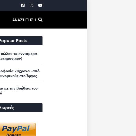
ΑΝΑΖΉΤΗΣΗ
Popular Posts
 κώλου τα εννιάμερα
ιστημονικόν)
λοφονία 20χρονου από
υνομικούς στο Άργος
και με την βοήθεια του
ού
Δωρεές