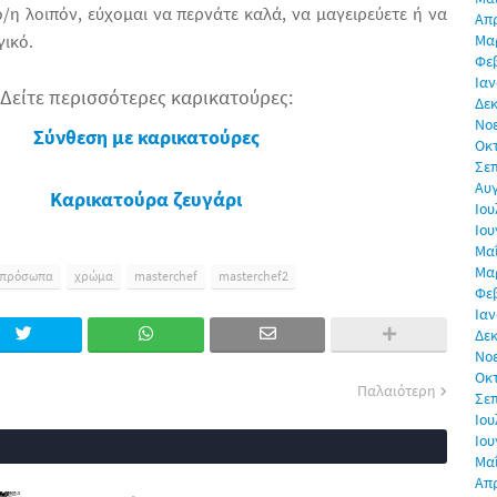
/η λοιπόν, εύχομαι να περνάτε καλά, να μαγειρεύετε ή να
Απρ
γικό.
Μα
Φε
Ιαν
Δείτε περισσότερες καρικατούρες:
Δεκ
Νο
Σύνθεση με καρικατούρες
Οκ
Σε
Αυ
Καρικατούρα ζευγάρι
Ιου
Ιου
Μα
Μα
πρόσωπα
χρώμα
masterchef
masterchef2
Φε
Ιαν
Δεκ
Νο
Οκ
Παλαιότερη
Σε
Ιου
Ιου
Μα
Απρ