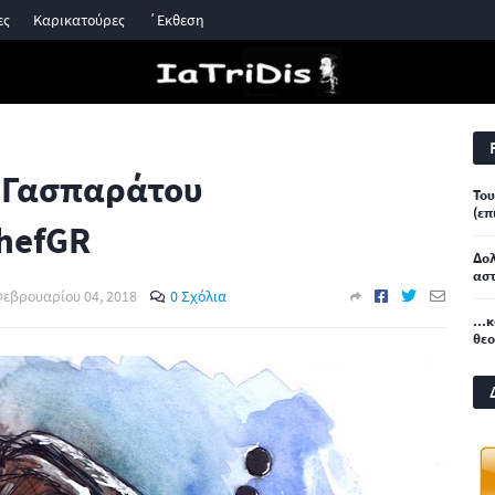
ες
Καρικατούρες
΄Εκθεση
 Γασπαράτου
Του
(επ
hefGR
Δο
αστ
Φεβρουαρίου 04, 2018
0 Σχόλια
...
θε