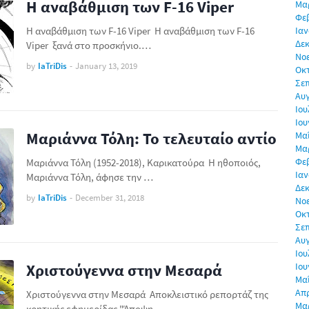
Η αναβάθμιση των F-16 Viper
Μα
Φε
Η αναβάθμιση των F-16 Viper Η αναβάθμιση των F-16
Ιαν
Δεκ
Viper ξανά στο προσκήνιο.…
Νο
by
IaTriDis
-
January 13, 2019
Οκ
Σε
Αυ
Ιου
Ιου
Μαριάννα Τόλη: Το τελευταίο αντίο
Μα
Μα
Φε
Μαριάννα Τόλη (1952-2018), Καρικατούρα Η ηθοποιός,
Ιαν
Μαριάννα Τόλη, άφησε την …
Δεκ
by
IaTriDis
-
December 31, 2018
Νο
Οκ
Σε
Αυ
Ιου
Χριστούγεννα στην Μεσαρά
Ιου
Μα
Απρ
Χριστούγεννα στην Μεσαρά Αποκλειστικό ρεπορτάζ της
Μα
κρητικής εφημερίδας "Άποψη…