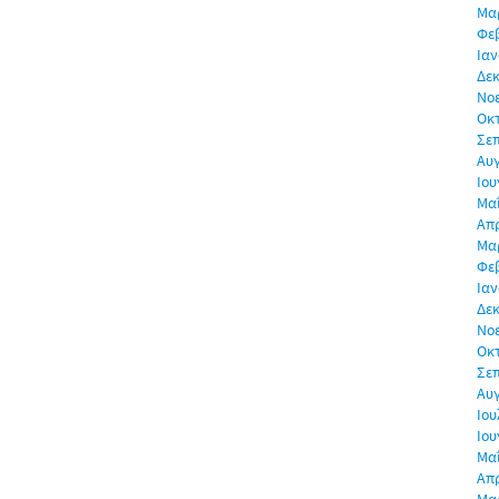
Μα
Φε
Ιαν
Δεκ
Νο
Οκ
Σε
Αυ
Ιου
Μα
Απρ
Μα
Φε
Ιαν
Δεκ
Νο
Οκ
Σε
Αυ
Ιου
Ιου
Μα
Απρ