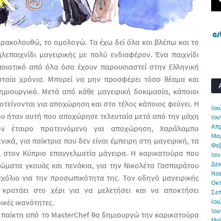
αρακολουθώ, το ομολογώ. Τα έχω δεί όλα και βλέπω και το
ηλεπαιχνίδι μαγειρικής με πολύ ενδιαφέρον. Ένα παιχνίδι
οιοτικό από όλα όσα έχουν παρουσιαστεί στην Ελληνική
υταία χρόνια. Μπορεί να μην προσφέρει τόσο θέαμα και
ημιουργικό. Μετά από κάθε μαγειρική δοκιμασία, κάποιοι
οτείνονται για αποχώρηση και στο τέλος κάποιος φεύγει. Η
Ιου
υ ήταν αυτή που αποχώρησε τελευταία μετά από την μάχη
Ιου
Απρ
ν έταιρο προτεινόμενο για αποχώρηση, Χαράλαμπο
Μα
ικά, για παίκτρια που δεν είναι έμπειρη στη μαγειρική, τα
Φε
 στον Κύπριο επαγγελματία μάγειρα. Η καρικατούρα που
Ιαν
Δεκ
ώματα γκουάς και πενάκια, για την Νικολέτα Γασπαράτου
Νο
 σχόλιο για την προσωπικότητα της. Τον οδηγό μαγειρικής
Οκ
κρατάει στο χέρι για να μελετήσει και να αποκτήσει
Σε
Ιου
ικές ικανότητες.
Ιου
 παίκτη από το
MasterChef
θα δημιουργώ την καρικατούρα
Μα