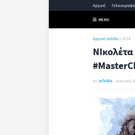
Αρχική
Γελοιογραφί
MENU
Αρχική σελίδα
2018
ΝΙκολέτα
#MasterC
by
IaTriDis
-
Κυριακή, 