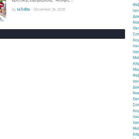
Φε
by
IaTriDis
-
December 26, 2018
Ιαν
Δεκ
Νο
Οκ
Σε
Αυ
Ιου
Ιου
Μα
Απρ
Μα
Φε
Ιαν
Δεκ
Νο
Οκ
Σε
Αυ
Ιου
Ιου
Μα
Απρ