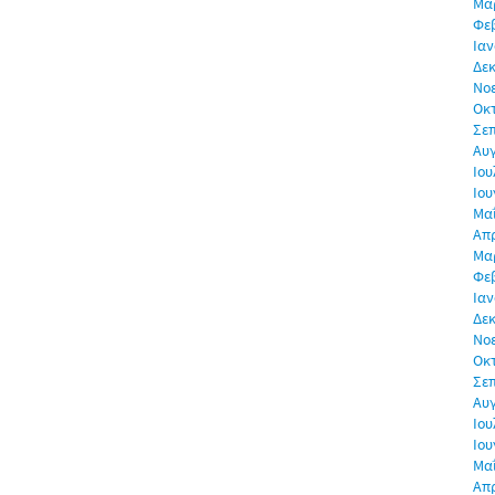
Μα
Φε
Ιαν
Δεκ
Νο
Οκ
Σε
Αυ
Ιου
Ιου
Μα
Απρ
Μα
Φε
Ιαν
Δεκ
Νο
Οκ
Σε
Αυ
Ιου
Ιου
Μα
Απρ