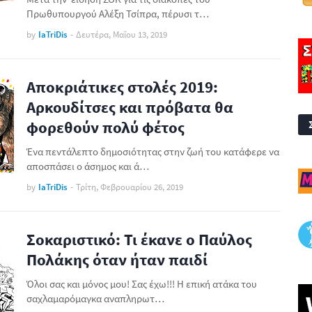
Πρωθυπουργού Αλέξη Τσίπρα, πέρυσι τ…
by
IaTriDis
-
Δευτέρα, Μαΐου 13, 2019
Αποκριάτικες στολές 2019:
Αρκουδίτσες και πρόβατα θα
φορεθούν πολύ φέτος
Ένα πεντάλεπτο δημοσιότητας στην ζωή του κατάφερε να
αποσπάσει ο άσημος και ά…
by
IaTriDis
-
Τρίτη, Φεβρουαρίου 26, 2019
Σοκαριστικό: Τι έκανε ο Παύλος
Πολάκης όταν ήταν παιδί
Όλοι σας και μόνος μου! Σας έχω!!! Η επική ατάκα του
σαχλαμαρόμαγκα αναπληρωτ…