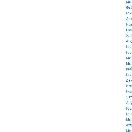
Μα
Φε
Ιαν
Δεκ
Νο
Οκ
Σε
Αυ
Ιου
Ιου
Μα
Μα
Φε
Ιαν
Δεκ
Νο
Οκ
Σε
Αυ
Ιου
Ιου
Μα
Απρ
Μα