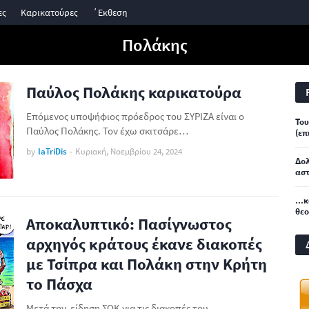
ες
Καρικατούρες
΄Εκθεση
Πολάκης
Παύλος Πολάκης καρικατούρα
Επόμενος υποψήφιος πρόεδρος του ΣΥΡΙΖΑ είναι ο
Του
Παύλος Πολάκης. Τον έχω σκιτσάρε…
(επ
by
IaTriDis
-
Κυριακή, Νοεμβρίου 24, 2024
Δο
αστ
...
θε
Αποκαλυπτικό: Πασίγνωστος
αρχηγός κράτους έκανε διακοπές
με Τσίπρα και Πολάκη στην Κρήτη
το Πάσχα
Μετά την είδηση ΣΟΚ για τις διακοπές του