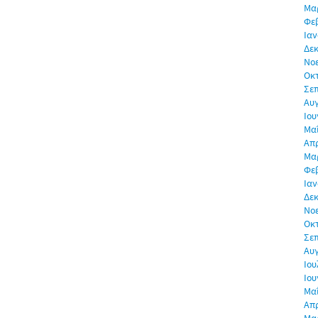
Μα
Φε
Ιαν
Δεκ
Νο
Οκ
Σε
Αυ
Ιου
Μα
Απρ
Μα
Φε
Ιαν
Δεκ
Νο
Οκ
Σε
Αυ
Ιου
Ιου
Μα
Απρ