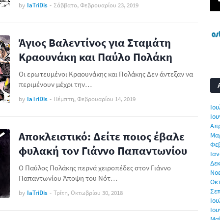
by
IaTriDis
-
Σάββατο, Φεβρουαρίου 23, 2019
Άγιος Βαλεντίνος για Σταμάτη
Κραουνάκη και Παύλο Πολάκη
Οι ερωτευμένοι Κραουνάκης και Πολάκης Δεν άντεξαν να
περιμένουν μέχρι την…
by
IaTriDis
-
Πέμπτη, Φεβρουαρίου 14, 2019
Ιου
Ιου
Απρ
Αποκλειστικό: Δείτε ποιος έβαλε
Μα
Φε
φυλακή τον Γιάννο Παπαντωνίου
Ιαν
Δεκ
Ο Παύλος Πολάκης περνά χειροπέδες στον Γιάννο
Νο
Παπαντωνίου Άποψη του Νότ…
Οκ
Σε
by
IaTriDis
-
Τρίτη, Οκτωβρίου 30, 2018
Ιου
Ιου
Μα