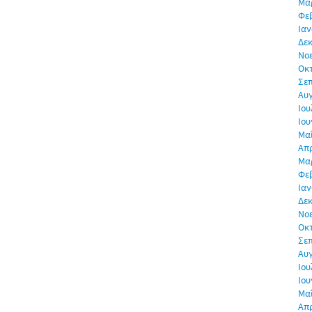
Μα
Φε
Ιαν
Δεκ
Νο
Οκ
Σε
Αυ
Ιου
Ιου
Μα
Απρ
Μα
Φε
Ιαν
Δεκ
Νο
Οκ
Σε
Αυ
Ιου
Ιου
Μα
Απρ