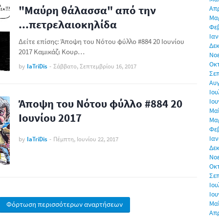
"Μαύρη θάλασσα" από την
Απρ
Μα
...πετρελαιοκηλίδα
Φε
Ιαν
Δείτε επίσης: Άποψη του Νότου φύλλο #884 20 Ιουνίου
Δεκ
2017 Καμικάζι Κουρ…
Νο
Οκ
by
IaTriDis
-
Σάββατο, Σεπτεμβρίου 16, 2017
Σε
Αυ
Ιου
Άποψη του Νότου φύλλο #884 20
Ιου
Μα
Ιουνίου 2017
Μα
Φε
Ιαν
by
IaTriDis
-
Πέμπτη, Ιουνίου 22, 2017
Δεκ
Νο
Οκ
Σε
Ιου
Ιου
Μα
Φόρτωση περισσότερων αναρτήσεων
Απρ