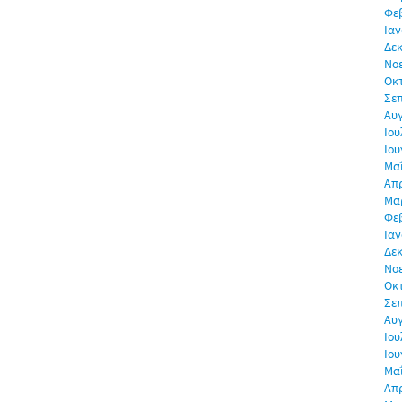
Φε
Ιαν
Δεκ
Νο
Οκ
Σε
Αυ
Ιου
Ιου
Μα
Απρ
Μα
Φε
Ιαν
Δεκ
Νο
Οκ
Σε
Αυ
Ιου
Ιου
Μα
Απρ