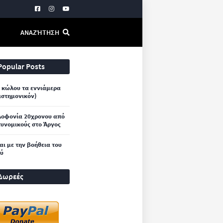
ΑΝΑΖΉΤΗΣΗ
Popular Posts
 κώλου τα εννιάμερα
ιστημονικόν)
λοφονία 20χρονου από
υνομικούς στο Άργος
και με την βοήθεια του
ού
Δωρεές